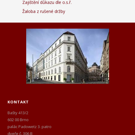
Zajištění důkazu dle o.s.ř.
Žaloba z rušené držby
KONTAKT
Bašty 413/2
602 00 Brno
palác Padowetz 3. patro
dveře č. 306 B