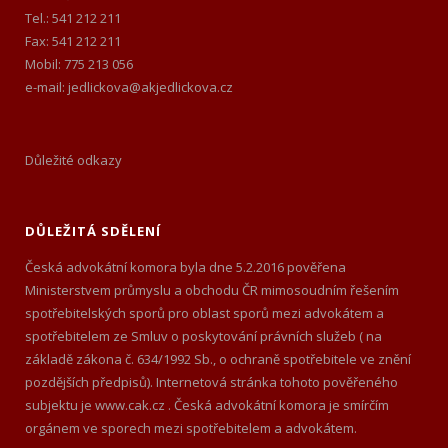
Tel.: 541 212 211
Fax: 541 212 211
Mobil: 775 213 056
e-mail: jedlickova@akjedlickova.cz
Důležité odkazy
DŮLEŽITÁ SDĚLENÍ
Česká advokátní komora byla dne 5.2.2016 pověřena
Ministerstvem průmyslu a obchodu ČR mimosoudním řešením
spotřebitelských sporů pro oblast sporů mezi advokátem a
spotřebitelem ze Smluv o poskytování právních služeb ( na
základě zákona č. 634/1992 Sb., o ochraně spotřebitele ve znění
pozdějších předpisů). Internetová stránka tohoto pověřeného
subjektu je www.cak.cz . Česká advokátní komora je smírčím
orgánem ve sporech mezi spotřebitelem a advokátem.