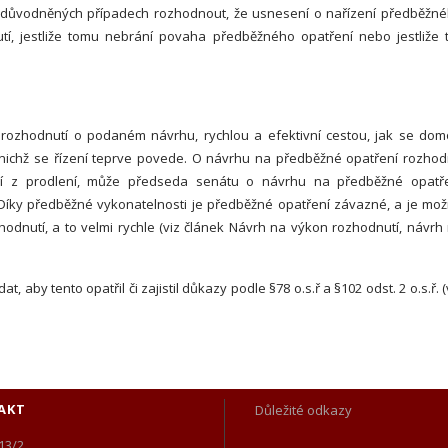
 odůvodněných případech rozhodnout, že usnesení o nařízení předběžn
tí, jestliže tomu nebrání povaha předběžného opatření nebo jestliže 
 rozhodnutí o podaném návrhu, rychlou a efektivní cestou, jak se dom
o nichž se řízení teprve povede. O návrhu na předběžné opatření rozho
čí z prodlení, může předseda senátu o návrhu na předběžné opatř
 Díky předběžné vykonatelnosti je předběžné opatření závazné, a je mo
dnutí, a to velmi rychle (viz článek Návrh na výkon rozhodnutí, návrh
aby tento opatřil či zajistil důkazy podle §78 o.s.ř a §102 odst. 2 o.s.ř. (
AKT
Důležité odkazy
13/2