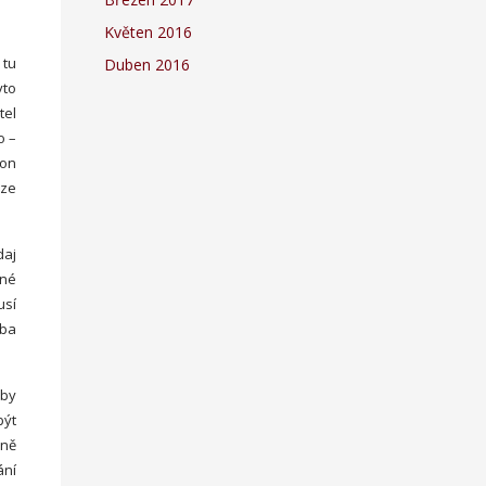
Květen 2016
 tu
Duben 2016
yto
tel
o –
kon
uze
daj
žné
usí
eba
aby
být
sně
ání