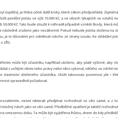
yl úspěšný, je třeba učinit další kroky, které zákon předpokládá. Zejména
složit peněžní jistotu ve výši 10.000 Kč, a ve věcech týkajících se vztahů m
ýši 50.000 Kč. Tato bude sloužit k náhradě případně vzniklé škody, která m
e následně zrušeno jako nezákonné. Pokud nebude jistota složena na ú
u, je to důvodem pro odmítnutí návrhu ze strany soudu. Ke skládání jist
 o ZŘS.
ním může být účastníku například uloženo, aby platil výživné, aby slo
ádal s určitými věcmi nebo právy nebo něco vykonal, něčeho se zdržel n
e vlastnictví dotčeného účastníka. Uložit takovouto povinnost jde i tře
vinnost spravedlivě požadovat.
rozatímním, nesmí nikterak předjímat rozhodnutí ve věci samé, a z t
otožný návrh jako ve věci samé. Předběžné opatření je taktéž rozhodnu
e na omezenou dobu. Ta může být vyjádřena lhůtou, dnem do kdy předbě