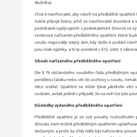
dlužníka).
Chce-li navrhovatel, aby návrh na předběžné opatření b
nutné připojit listiny, jichž se navrhovatel dovolává a 
podnikateli vyplývajících z podnikatelské činnosti ve v
vzniknout nařízením předběžného opatření, které bud
soudu nejpozději stejný den, kdy došlo k podání návrh
jsou však výjimky, a to ty uvedené v §12, odst. 3 zákona
Obsah nařízeného předběžného opatření
Dle § 76 občanského soudního řádu předběžným opatře
peněžitou částku nebo věc do úschovy u soudu, nenakl
něco snášel. Opatření se může týkat jakékoliv věci v
osobám, avšak jedině v případě, že na nich lze tuto po
Důsledky vydaného předběžného opatření
Předběžné opatření je ze své povahy rozhodnutím p
důvodu, není možné předběžným opatřením uplatňovat t
dočasným, a proto by vždy mělo být nařizováno pouz