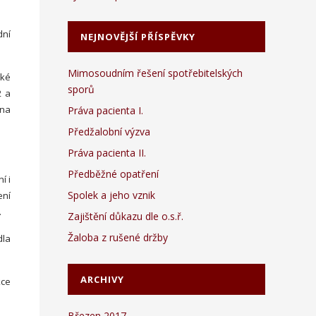
dní
NEJNOVĚJŠÍ PŘÍSPĚVKY
Mimosoudním řešení spotřebitelských
cké
sporů
2 a
ena
Práva pacienta I.
Předžalobní výzva
Práva pacienta II.
Předběžné opatření
í i
Spolek a jeho vznik
ení
.
Zajištění důkazu dle o.s.ř.
Žaloba z rušené držby
dla
ARCHIVY
kce
Březen 2017