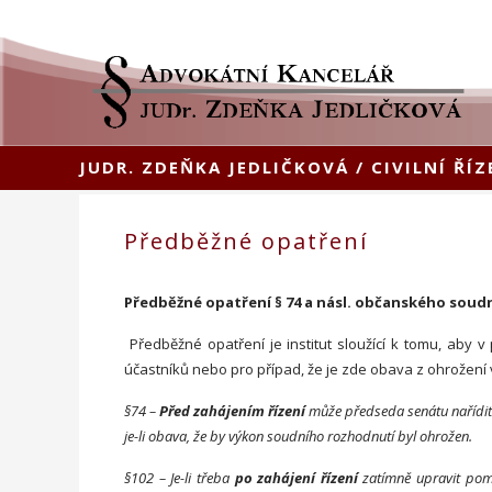
JUDR. ZDEŇKA JEDLIČKOVÁ
/
CIVILNÍ ŘÍZ
Předběžné opatření
Předběžné opatření § 74 a násl. občanského soud
Předběžné opatření je institut sloužící k tomu, aby v
účastníků nebo pro případ, že je zde obava z ohrožen
§74 –
Před zahájením řízení
může předseda senátu nařídit 
je-li obava, že by výkon soudního rozhodnutí byl ohrožen.
§102 – Je-li třeba
po zahájení řízení
zatímně upravit poměr