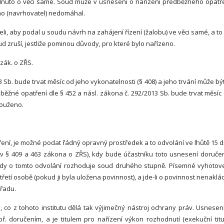
hodnuto o věci samé. Soud může v usnesení o nařízení předběžného opatř
toho (navrhovatel) nedomáhal.
eli, aby podal u soudu návrh na zahájení řízení (žalobu) ve věci samé, a to
d zruší, jestliže pominou důvody, pro které bylo nařízeno.
 zák. o ZŘS.
 Sb. bude trvat měsíc od jeho vykonatelnosti (§ 408) a jeho trvání může být
běžné opatření dle § 452 a násl. zákona č. 292/2013 Sb. bude trvat měsíc
louženo.
ření, je možné podat řádný opravný prostředek a to odvolání ve lhůtě 15 
v § 409 a 463 zákona o ZŘS), kdy bude účastníku toto usnesení doruče
kdy o tomto odvolání rozhoduje soud druhého stupně. Písemné vyhotov
řetí osobě (pokud ji byla uložena povinnost), a jde-li o povinnost nenaklá
úřadu.
 co z tohoto institutu dělá tak výjimečný nástroj ochrany práv. Usnesen
 doručením, a je titulem pro nařízení výkon rozhodnutí (exekuční titul