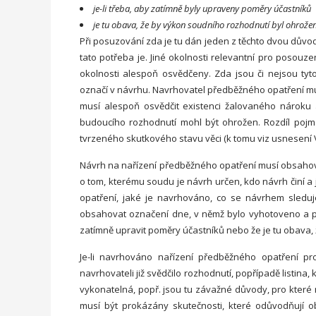
je-li třeba, aby zatímně byly upraveny poměry účastníků
je tu obava, že by výkon soudního rozhodnutí byl ohrože
Při posuzování zda je tu dán jeden z těchto dvou dův
tato potřeba je. Jiné okolnosti relevantní pro posouze
okolnosti alespoň osvědčeny. Zda jsou či nejsou tyt
označí v návrhu. Navrhovatel předběžného opatření mu
musí alespoň osvědčit existenci žalovaného nároku 
budoucího rozhodnutí mohl být ohrožen. Rozdíl pojmů 
tvrzeného skutkového stavu věci (k tomu viz usnesení V
Návrh na nařízení předběžného opatření musí obsahovat 
o tom, kterému soudu je návrh určen, kdo návrh činí a j
opatření, jaké je navrhováno, co se návrhem sledu
obsahovat označení dne, v němž bylo vyhotoveno a pod
zatímně upravit poměry účastníků nebo že je tu obava,
Je-li navrhováno nařízení předběžného opatření p
navrhovateli již svědčilo rozhodnutí, popřípadě listina, 
vykonatelná, popř. jsou tu závažné důvody, pro kter
musí být prokázány skutečnosti, které odůvodňují 