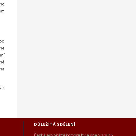
ého
tím
oci
dne
ení
žné
 na
viz
DŮLEŽITÁ SDĚLENÍ
Česká advokátní komora byla dne 5.2.2016