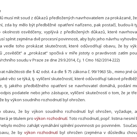
n
odů musí mít soud z důkazů předložených navrhovatelem za prokázané, že
ní, zda by mělo být předběžné opatření nařízeno, pak postačí, budou-li t
o okolnosti osvědčeny, vyplývá z předložených důkazů, které navrhova
sí splnit zejména dvě procesní povinnosti, aby bylo jeho návrhu vyhověn
a vedle toho prokázat skutečnosti, které odůvodňují obavu, že by vý
„osvědčit“ a „prokázat“ spočívá v míře jistoty o pravdivosti zatím po
rchního soudu v Praze ze dne 29.9.2014, č.j. 1 Cmo 162/2014-222)
náležitosti dle § 42 odst. 4 a dle § 75 zákona č. 99/1963 Sb., mimo jiné ú
aké věci se týká, tj. vylíčení skutečností, které odůvodňují takové předbě
je, tj. jakého předběžného opatření se navrhovatel domáhá, podání m
pis podatele nebo jeho zástupce, vylíčení skutečností o tom, že je tř
 že by výkon soudního rozhodnutí byl ohrožen.
ro obavu, že by výkon soudního rozhodnutí byl ohrožen, vyžaduje, 
která je titulem pro
výkon rozhodnutí
. Toto rozhodnutí, popř. listina nesmí 
é nebylo možno zahájit vymáhání splnění povinnosti po povinném. Souča
obavu, že by
výkon rozhodnutí
byl ohrožen (zejména v důsledku chov