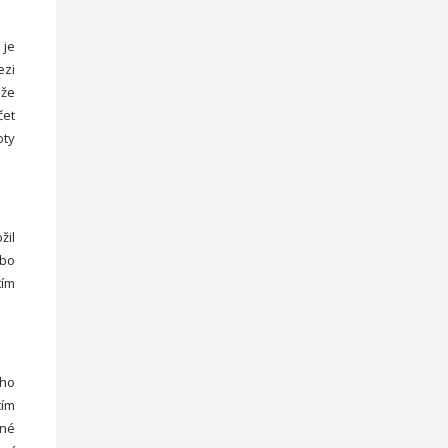
 je
ezi
ůže
čet
oty
žil
ebo
tím
oho
tím
žné