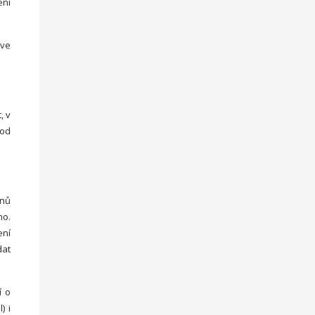
ení
 ve
, v
 od
dnů
no.
ení
dat
í o
) i