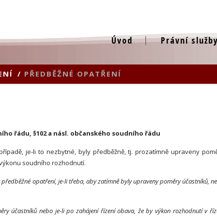
Úvod
Právní služb
ENÍ
/
PŘEDBĚŽNÉ OPATŘENÍ
ního řádu, §102 a násl. občanského soudního řádu
 případě, je-li to nezbytné, byly předběžně, tj. prozatímně upraveny pom
í výkonu soudního rozhodnutí.
předběžné opatření, je-li třeba, aby zatímně byly upraveny poměry účastníků, n
y účastníků nebo je-li po zahájení řízení obava, že by výkon rozhodnutí v říz