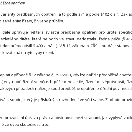
běžné opatření.
 varianty předběžných opatření, a to podle §74 a podle §102 o.s.ř.. Zákla
d zahájením řízení, či v jeho průběhu.
h dále upravuje některá zvláštní předběžná opatření pro určité specifi
ezletilého dítěte, které se ocitlo ve stavu nedostatku řádné péče (§ 45
ti domácímu násilí § 400 a násl.). V § 12 zákona o ZŘS jsou dále stanov
ikovatelná na tyto typy řízení.
latí v případě § 12 zákona č. 292/2013, kdy lze nařídit předběžné opatřen
 (tedy např. řízení ve věcech péče o nezletilé, řízení o svéprávnosti, říz
V takových případech nařizuje soud předběžné opatření z úřední povinnosti
á k soudu, který je příslušný k rozhodnutí ve věci samé. Z tohoto pravi
.
 prozatímní úprava práva a povinností mezi stranami. Jak vyplývá z di
é ze dvou skutečností a to: