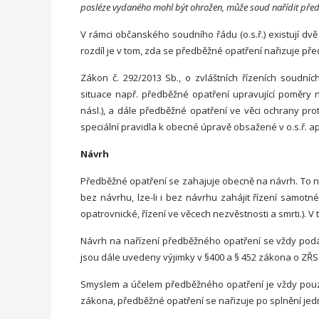
posléze vydaného mohl být ohrožen, může soud nařídit před
V rámci občanského soudního řádu (o.s.ř.) existují dvě
rozdíl je v tom, zda se předběžné opatření nařizuje pře
Zákon č. 292/2013 Sb., o zvláštních řízeních soudníc
situace např. předběžné opatření upravující poměry n
násl.), a dále předběžné opatření ve věci ochrany pro
speciální pravidla k obecné úpravě obsažené v o.s.ř. apl
Návrh
Předběžné opatření se zahajuje obecně na návrh. To nep
bez návrhu, lze-li i bez návrhu zahájit řízení samotné
opatrovnické, řízení ve věcech nezvěstnosti a smrti.). 
Návrh na nařízení předběžného opatření se vždy podáv
jsou dále uvedeny výjimky v §400 a § 452 zákona o ZŘS
Smyslem a účelem předběžného opatření je vždy pouze
zákona, předběžné opatření se nařizuje po splnění jedn