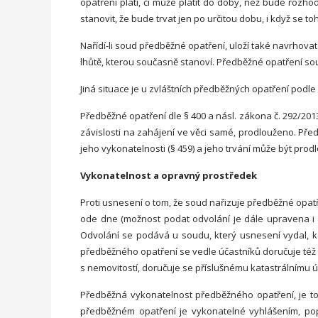
opatření platí, či může platit do doby, než bude roz
stanovit, že bude trvat jen po určitou dobu, i když se 
Nařídí-li soud předběžné opatření, uloží také navrhovat
lhůtě, kterou současně stanoví. Předběžné opatření sou
Jiná situace je u zvláštních předběžných opatření podle
Předběžné opatření dle § 400 a násl. zákona č. 292/2013
závislosti na zahájení ve věci samé, prodlouženo. Před
jeho vykonatelnosti (§ 459) a jeho trvání může být prod
Vykonatelnost a opravný prostředek
Proti usnesení o tom, že soud nařizuje předběžné opat
ode dne (možnost podat odvolání je dále upravena i 
Odvolání se podává u soudu, který usnesení vydal, 
předběžného opatření se vedle účastníků doručuje též t
s nemovitostí, doručuje se příslušnému katastrálnímu 
Předběžná vykonatelnost předběžného opatření, je to,
předběžném opatření je vykonatelné vyhlášením, popř.