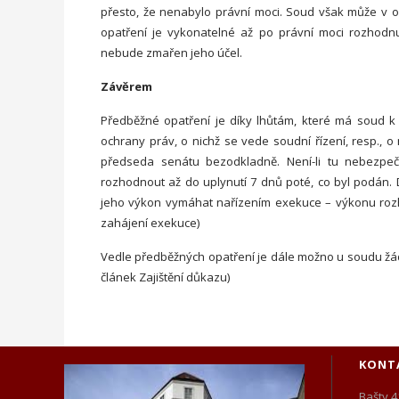
přesto, že nenabylo právní moci. Soud však může v
opatření je vykonatelné až po právní moci rozhodnu
nebude zmařen jeho účel.
Závěrem
Předběžné opatření je díky lhůtám, které má soud k
ochrany práv, o nichž se vede soudní řízení, resp., 
předseda senátu bezodkladně. Není-li tu nebezpe
rozhodnout až do uplynutí 7 dnů poté, co byl podán.
jeho výkon vymáhat nařízením exekuce – výkonu rozho
zahájení exekuce)
Vedle předběžných opatření je dále možno u soudu žádat, 
článek Zajištění důkazu)
KONT
Bašty 4