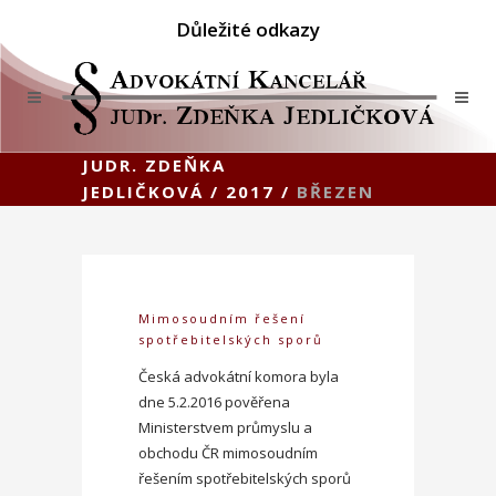
Důležité odkazy
JUDR. ZDEŇKA
JEDLIČKOVÁ
/
2017
/
BŘEZEN
Mimosoudním řešení
spotřebitelských sporů
Česká advokátní komora byla
dne 5.2.2016 pověřena
Ministerstvem průmyslu a
obchodu ČR mimosoudním
řešením spotřebitelských sporů