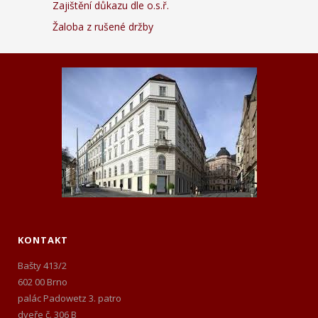
Zajištění důkazu dle o.s.ř.
Žaloba z rušené držby
KONTAKT
Bašty 413/2
602 00 Brno
palác Padowetz 3. patro
dveře č. 306 B