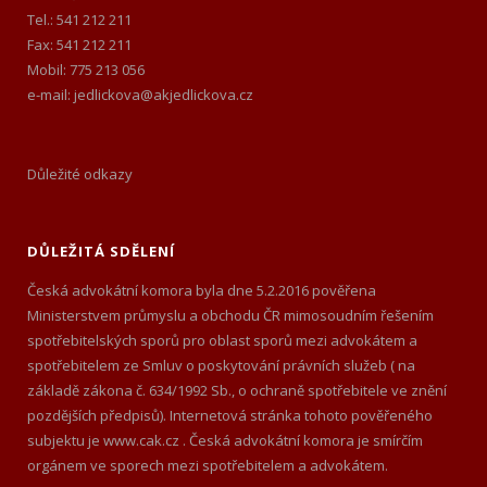
Tel.: 541 212 211
Fax: 541 212 211
Mobil: 775 213 056
e-mail: jedlickova@akjedlickova.cz
Důležité odkazy
DŮLEŽITÁ SDĚLENÍ
Česká advokátní komora byla dne 5.2.2016 pověřena
Ministerstvem průmyslu a obchodu ČR mimosoudním řešením
spotřebitelských sporů pro oblast sporů mezi advokátem a
spotřebitelem ze Smluv o poskytování právních služeb ( na
základě zákona č. 634/1992 Sb., o ochraně spotřebitele ve znění
pozdějších předpisů). Internetová stránka tohoto pověřeného
subjektu je www.cak.cz . Česká advokátní komora je smírčím
orgánem ve sporech mezi spotřebitelem a advokátem.